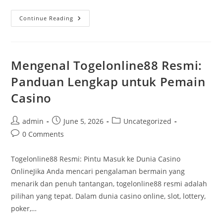
Menang
Continue Reading
Besar
Dengan
Slot
Gacor
777
Di
Mengenal Togelonline88 Resmi:
Casino
Online
Panduan Lengkap untuk Pemain
Casino
Post
Post
Post
admin
June 5, 2026
Uncategorized
author:
published:
category:
Post
0 Comments
comments:
Togelonline88 Resmi: Pintu Masuk ke Dunia Casino
OnlineJika Anda mencari pengalaman bermain yang
menarik dan penuh tantangan, togelonline88 resmi adalah
pilihan yang tepat. Dalam dunia casino online, slot, lottery,
poker,…