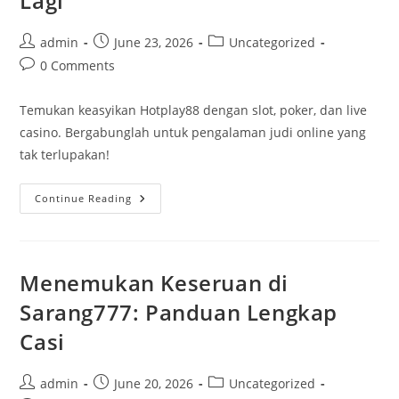
Lagi
Post
Post
Post
admin
June 23, 2026
Uncategorized
author:
published:
category:
Post
0 Comments
comments:
Temukan keasyikan Hotplay88 dengan slot, poker, dan live
casino. Bergabunglah untuk pengalaman judi online yang
tak terlupakan!
Menjelajahi
Continue Reading
Dunia
Hotplay88:
Slot,
Poker,
Dan
Lebih
Menemukan Keseruan di
Banyak
Lagi
Sarang777: Panduan Lengkap
Casi
Post
Post
Post
admin
June 20, 2026
Uncategorized