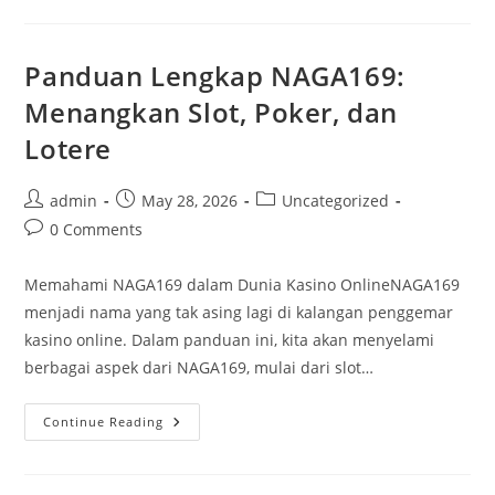
Zeonslot:
Slot,
Poker,
Dan
Kasino
Panduan Lengkap NAGA169:
Langsung
Menangkan Slot, Poker, dan
Lotere
Post
Post
Post
admin
May 28, 2026
Uncategorized
author:
published:
category:
Post
0 Comments
comments:
Memahami NAGA169 dalam Dunia Kasino OnlineNAGA169
menjadi nama yang tak asing lagi di kalangan penggemar
kasino online. Dalam panduan ini, kita akan menyelami
berbagai aspek dari NAGA169, mulai dari slot…
Panduan
Continue Reading
Lengkap
NAGA169:
Menangkan
Slot,