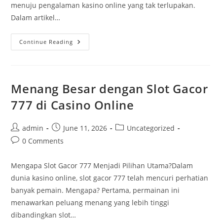
menuju pengalaman kasino online yang tak terlupakan.
Dalam artikel…
Daftar
Continue Reading
Rajatoto88:
Keseruan
Dunia
Kasino
Online
Menang Besar dengan Slot Gacor
777 di Casino Online
Post
Post
Post
admin
June 11, 2026
Uncategorized
author:
published:
category:
Post
0 Comments
comments:
Mengapa Slot Gacor 777 Menjadi Pilihan Utama?Dalam
dunia kasino online, slot gacor 777 telah mencuri perhatian
banyak pemain. Mengapa? Pertama, permainan ini
menawarkan peluang menang yang lebih tinggi
dibandingkan slot…