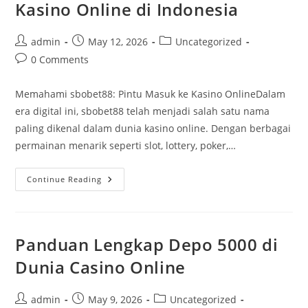
Kasino Online di Indonesia
Post
Post
Post
admin
May 12, 2026
Uncategorized
author:
published:
category:
Post
0 Comments
comments:
Memahami sbobet88: Pintu Masuk ke Kasino OnlineDalam
era digital ini, sbobet88 telah menjadi salah satu nama
paling dikenal dalam dunia kasino online. Dengan berbagai
permainan menarik seperti slot, lottery, poker,…
Mengenal
Continue Reading
Sbobet88:
Dunia
Seru
Kasino
Online
Di
Panduan Lengkap Depo 5000 di
Indonesia
Dunia Casino Online
Post
Post
Post
admin
May 9, 2026
Uncategorized