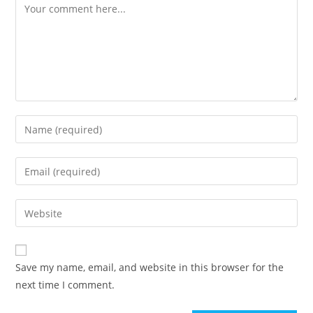
Comment
Enter
your
name
Enter
or
your
username
email
Enter
to
address
your
comment
to
website
comment
URL
Save my name, email, and website in this browser for the
(optional)
next time I comment.