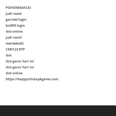
POHONEMAS33
judi resmi
garis4d login
koi855 login
slot online
judi resmi
merdeka62
CERI123 RTP
slot
slot gacor hari ini
slot gacor hari ini
slot online
https://happychickapkgame.com