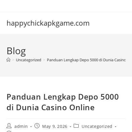
Skip
to
content
happychickapkgame.com
Blog
>
Uncategorized
>
Panduan Lengkap Depo 5000 di Dunia Casino On
Panduan Lengkap Depo 5000
di Dunia Casino Online
Post
Post
Post
admin
May 9, 2026
Uncategorized
author:
published:
category: