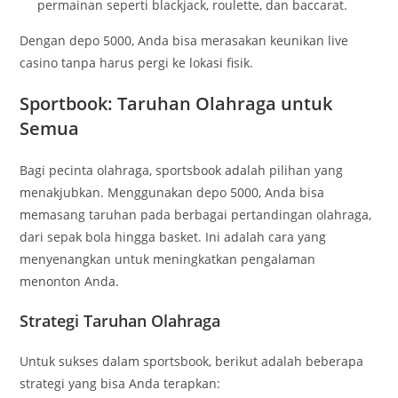
permainan seperti blackjack, roulette, dan baccarat.
Dengan depo 5000, Anda bisa merasakan keunikan live
casino tanpa harus pergi ke lokasi fisik.
Sportbook: Taruhan Olahraga untuk
Semua
Bagi pecinta olahraga, sportsbook adalah pilihan yang
menakjubkan. Menggunakan depo 5000, Anda bisa
memasang taruhan pada berbagai pertandingan olahraga,
dari sepak bola hingga basket. Ini adalah cara yang
menyenangkan untuk meningkatkan pengalaman
menonton Anda.
Strategi Taruhan Olahraga
Untuk sukses dalam sportsbook, berikut adalah beberapa
strategi yang bisa Anda terapkan: