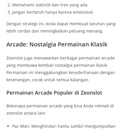
Memahami statistik dan tren yang ada.
Jangan bertaruh hanya karena emosional.
Dengan strategi ini, Anda dapat membuat taruhan yang
lebih cerdas dan meningkatkan peluang menang.
Arcade: Nostalgia Permainan Klasik
Zeonslot juga menawarkan berbagai permainan arcade
yang membawa kembali nostalgia permainan klasik.
Permainan ini menggabungkan kesederhanaan dengan
kesenangan, cocok untuk semua kalangan.
Permainan Arcade Populer di Zeonslot
Beberapa permainan arcade yang bisa Anda nikmati di
zeonslot antara lain:
Pac-Man: Menghindari hantu sambil mengumpulkan