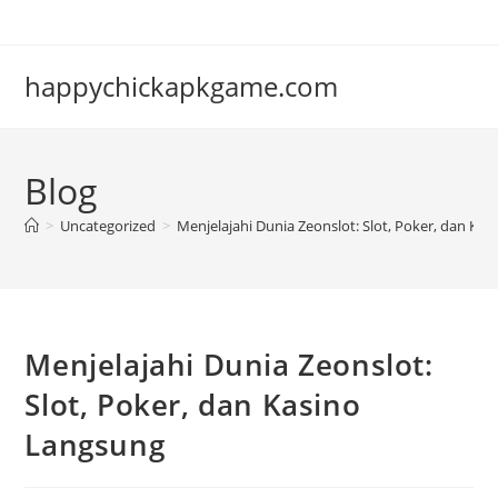
Skip
to
content
happychickapkgame.com
Blog
>
Uncategorized
>
Menjelajahi Dunia Zeonslot: Slot, Poker, dan Ka
Menjelajahi Dunia Zeonslot:
Slot, Poker, dan Kasino
Langsung