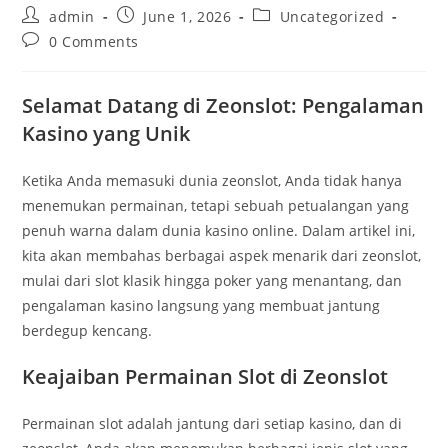
Post
Post
Post
admin
June 1, 2026
Uncategorized
author:
published:
category:
Post
0 Comments
comments:
Selamat Datang di Zeonslot: Pengalaman
Kasino yang Unik
Ketika Anda memasuki dunia zeonslot, Anda tidak hanya
menemukan permainan, tetapi sebuah petualangan yang
penuh warna dalam dunia kasino online. Dalam artikel ini,
kita akan membahas berbagai aspek menarik dari zeonslot,
mulai dari slot klasik hingga poker yang menantang, dan
pengalaman kasino langsung yang membuat jantung
berdegup kencang.
Keajaiban Permainan Slot di Zeonslot
Permainan slot adalah jantung dari setiap kasino, dan di