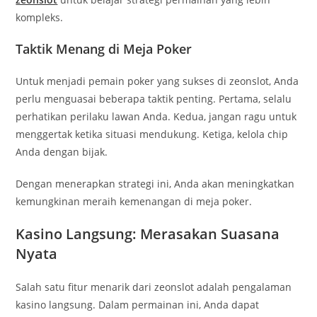
kompleks.
Taktik Menang di Meja Poker
Untuk menjadi pemain poker yang sukses di zeonslot, Anda
perlu menguasai beberapa taktik penting. Pertama, selalu
perhatikan perilaku lawan Anda. Kedua, jangan ragu untuk
menggertak ketika situasi mendukung. Ketiga, kelola chip
Anda dengan bijak.
Dengan menerapkan strategi ini, Anda akan meningkatkan
kemungkinan meraih kemenangan di meja poker.
Kasino Langsung: Merasakan Suasana
Nyata
Salah satu fitur menarik dari zeonslot adalah pengalaman
kasino langsung. Dalam permainan ini, Anda dapat