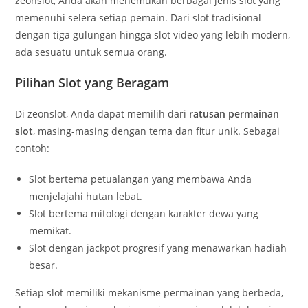
zeonslot, Anda akan menemukan berbagai jenis slot yang
memenuhi selera setiap pemain. Dari slot tradisional
dengan tiga gulungan hingga slot video yang lebih modern,
ada sesuatu untuk semua orang.
Pilihan Slot yang Beragam
Di zeonslot, Anda dapat memilih dari
ratusan permainan
slot
, masing-masing dengan tema dan fitur unik. Sebagai
contoh:
Slot bertema petualangan yang membawa Anda
menjelajahi hutan lebat.
Slot bertema mitologi dengan karakter dewa yang
memikat.
Slot dengan jackpot progresif yang menawarkan hadiah
besar.
Setiap slot memiliki mekanisme permainan yang berbeda,