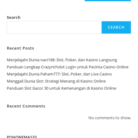
Search
SEARCH
Recent Posts
Menjelajahi Dunia navi188: Slot, Poker, dan Kasino Langsung
Panduan Lengkap Crazyrichslot Login untuk Pecinta Casino Online
Menjelajahi Dunia Paham777: Slot, Poker, dan Live Casino
Menggali Dunia Slot: Strategi Menang di Kasino Online
Panduan Slot Gacor 30 untuk Kemenangan di Kasino Online
Recent Comments
No comments to show.
POHONEMAS33