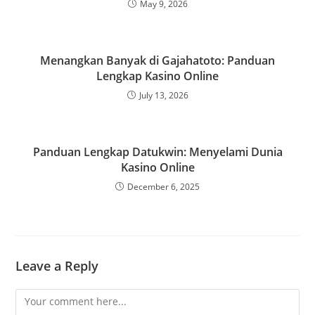
May 9, 2026
Menangkan Banyak di Gajahatoto: Panduan
Lengkap Kasino Online
July 13, 2026
Panduan Lengkap Datukwin: Menyelami Dunia
Kasino Online
December 6, 2025
Leave a Reply
Comment