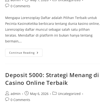
author:
published:
category:
Post
0 Comments
comments:
Mengapa Lorenzoplay Daftar adalah Pilihan Terbaik untuk
Pecinta KasinoKetika berbicara tentang dunia kasino online,
Lorenzoplay daftar muncul sebagai salah satu pilihan
teratas. Mendaftar di platform ini bukan hanya tentang
bermain,…
Panduan
Continue Reading
Lengkap
Lorenzoplay
Daftar
Untuk
Pemain
Cerdas
Deposit 5000: Strategi Menang di
Casino Online Terbaik
Post
Post
Post
admin
May 6, 2026
Uncategorized
author:
published:
category:
Post
0 Comments
comments: