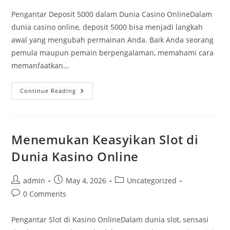
Pengantar Deposit 5000 dalam Dunia Casino OnlineDalam
dunia casino online, deposit 5000 bisa menjadi langkah
awal yang mengubah permainan Anda. Baik Anda seorang
pemula maupun pemain berpengalaman, memahami cara
memanfaatkan…
Deposit
Continue Reading
5000:
Strategi
Menang
Di
Casino
Online
Menemukan Keasyikan Slot di
Terbaik
Dunia Kasino Online
Post
Post
Post
admin
May 4, 2026
Uncategorized
author:
published:
category:
Post
0 Comments
comments:
Pengantar Slot di Kasino OnlineDalam dunia slot, sensasi