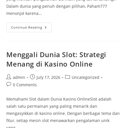
Dalam dunia yang penuh dengan pilihan, Paham777
menonjol karena…
Menjelajahi
Continue Reading
Dunia
Paham777:
Slot,
Poker,
Dan
Live
Menggali Dunia Slot: Strategi
Casino
Menang di Kasino Online
Post
Post
Post
admin
July 17, 2026
Uncategorized
author:
published:
category:
Post
0 Comments
comments:
Memahami Slot dalam Dunia Kasino OnlineSlot adalah
salah satu permainan yang paling menarik dan
mengasyikkan di kasino online. Dengan berbagai tema dan
fitur, setiap mesin slot menawarkan pengalaman unik
yang…