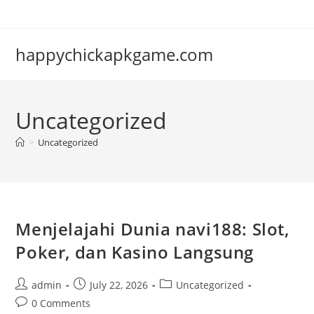
Skip
to
content
happychickapkgame.com
Uncategorized
>
Uncategorized
Menjelajahi Dunia navi188: Slot,
Poker, dan Kasino Langsung
Post
Post
Post
admin
July 22, 2026
Uncategorized
author:
published:
category:
Post
0 Comments