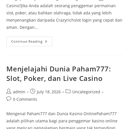
Casino?Jika Anda adalah seorang penggemar permainan
slot, poker, atau bahkan olahraga, tidak ada yang lebih
menyenangkan daripada Crazyrichslot login yang cepat dan
aman. Dengan…
Panduan
Continue Reading
Lengkap
Crazyrichslot
Login
Untuk
Pecinta
Casino
Menjelajahi Dunia Paham777:
Online
Slot, Poker, dan Live Casino
Post
Post
Post
admin
July 18, 2026
Uncategorized
author:
published:
category:
Post
0 Comments
comments:
Mengenal Paham777 dan Dunia Kasino OnlinePaham777
adalah pilihan utama bagi para penggemar kasino online
yang mencari pengalaman bermain yang tak tertandingi.