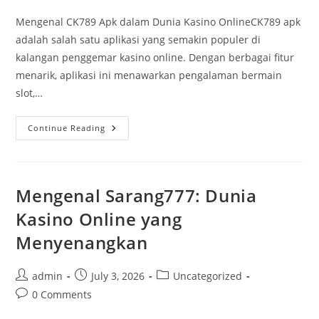
comments:
Mengenal CK789 Apk dalam Dunia Kasino OnlineCK789 apk
adalah salah satu aplikasi yang semakin populer di
kalangan penggemar kasino online. Dengan berbagai fitur
menarik, aplikasi ini menawarkan pengalaman bermain
slot,…
Menjelajahi
Continue Reading
CK789
Apk:
Keseruan
Dalam
Dunia
Kasino
Mengenal Sarang777: Dunia
Online
Kasino Online yang
Menyenangkan
Post
Post
Post
admin
July 3, 2026
Uncategorized
author:
published:
category:
Post
0 Comments
comments: