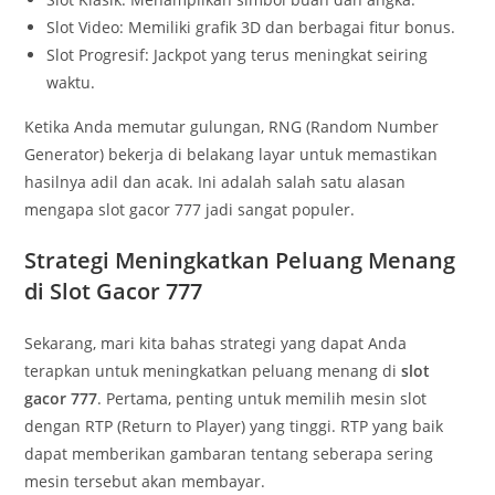
Slot Video: Memiliki grafik 3D dan berbagai fitur bonus.
Slot Progresif: Jackpot yang terus meningkat seiring
waktu.
Ketika Anda memutar gulungan, RNG (Random Number
Generator) bekerja di belakang layar untuk memastikan
hasilnya adil dan acak. Ini adalah salah satu alasan
mengapa slot gacor 777 jadi sangat populer.
Strategi Meningkatkan Peluang Menang
di Slot Gacor 777
Sekarang, mari kita bahas strategi yang dapat Anda
terapkan untuk meningkatkan peluang menang di
slot
gacor 777
. Pertama, penting untuk memilih mesin slot
dengan RTP (Return to Player) yang tinggi. RTP yang baik
dapat memberikan gambaran tentang seberapa sering
mesin tersebut akan membayar.