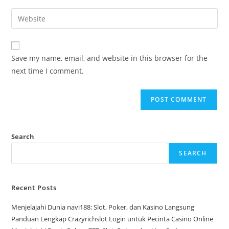
username
email
Enter
to
address
your
comment
to
website
comment
URL
Save my name, email, and website in this browser for the
(optional)
next time I comment.
Search
SEARCH
Recent Posts
Menjelajahi Dunia navi188: Slot, Poker, dan Kasino Langsung
Panduan Lengkap Crazyrichslot Login untuk Pecinta Casino Online