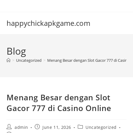
Skip
to
content
happychickapkgame.com
Blog
>
Uncategorized
>
Menang Besar dengan Slot Gacor 777 di Casino 
Menang Besar dengan Slot
Gacor 777 di Casino Online
Post
Post
Post
admin
June 11, 2026
Uncategorized
author:
published:
category: