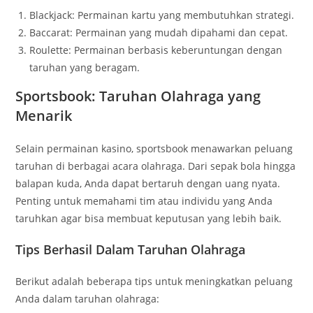
Blackjack: Permainan kartu yang membutuhkan strategi.
Baccarat: Permainan yang mudah dipahami dan cepat.
Roulette: Permainan berbasis keberuntungan dengan
taruhan yang beragam.
Sportsbook: Taruhan Olahraga yang
Menarik
Selain permainan kasino, sportsbook menawarkan peluang
taruhan di berbagai acara olahraga. Dari sepak bola hingga
balapan kuda, Anda dapat bertaruh dengan uang nyata.
Penting untuk memahami tim atau individu yang Anda
taruhkan agar bisa membuat keputusan yang lebih baik.
Tips Berhasil Dalam Taruhan Olahraga
Berikut adalah beberapa tips untuk meningkatkan peluang
Anda dalam taruhan olahraga: