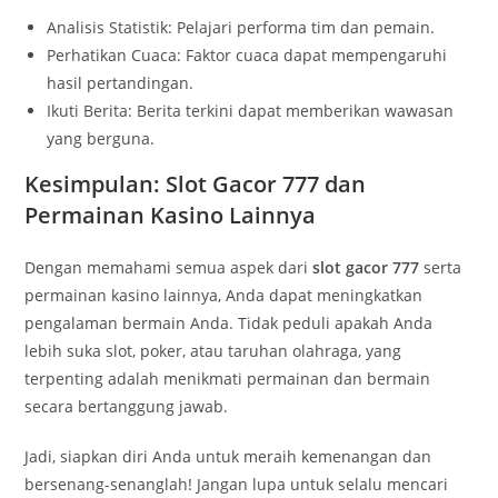
Analisis Statistik: Pelajari performa tim dan pemain.
Perhatikan Cuaca: Faktor cuaca dapat mempengaruhi
hasil pertandingan.
Ikuti Berita: Berita terkini dapat memberikan wawasan
yang berguna.
Kesimpulan: Slot Gacor 777 dan
Permainan Kasino Lainnya
Dengan memahami semua aspek dari
slot gacor 777
serta
permainan kasino lainnya, Anda dapat meningkatkan
pengalaman bermain Anda. Tidak peduli apakah Anda
lebih suka slot, poker, atau taruhan olahraga, yang
terpenting adalah menikmati permainan dan bermain
secara bertanggung jawab.
Jadi, siapkan diri Anda untuk meraih kemenangan dan
bersenang-senanglah! Jangan lupa untuk selalu mencari