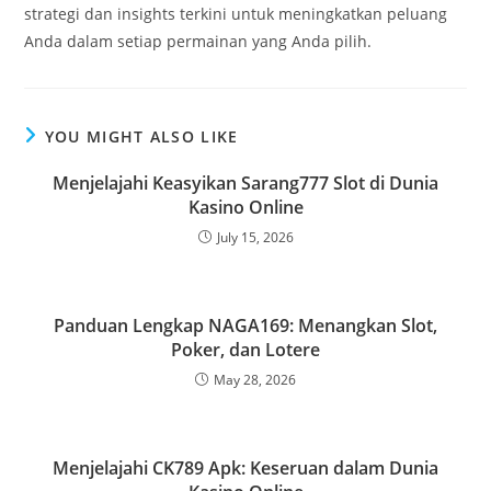
strategi dan insights terkini untuk meningkatkan peluang
Anda dalam setiap permainan yang Anda pilih.
YOU MIGHT ALSO LIKE
Menjelajahi Keasyikan Sarang777 Slot di Dunia
Kasino Online
July 15, 2026
Panduan Lengkap NAGA169: Menangkan Slot,
Poker, dan Lotere
May 28, 2026
Menjelajahi CK789 Apk: Keseruan dalam Dunia