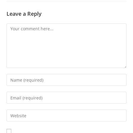
Leave a Reply
Comment
Enter
your
name
Enter
or
your
username
email
Enter
to
address
your
comment
to
website
comment