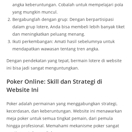
angka keberuntungan. Cobalah untuk mempelajari pola
yang mungkin muncul.
Bergabunglah dengan grup: Dengan berpartisipasi
dalam grup lotere, Anda bisa membeli lebih banyak tiket
dan meningkatkan peluang menang.
Ikuti perkembangan: Amati hasil sebelumnya untuk
mendapatkan wawasan tentang tren angka.
Dengan pendekatan yang tepat, bermain lotere di website
ini bisa jadi sangat menguntungkan.
Poker Online: Skill dan Strategi di
Website Ini
Poker adalah permainan yang menggabungkan strategi,
kecerdasan, dan keberuntungan. Website ini menawarkan
meja poker untuk semua tingkat pemain, dari pemula
hingga profesional. Memahami mekanisme poker sangat