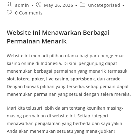
Post
Post
Post
admin
May 26, 2026
Uncategorized
author:
published:
category:
Post
0 Comments
comments:
Website Ini Menawarkan Berbagai
Permainan Menarik
Website ini menjadi pilihan utama bagi para penggemar
kasino online di Indonesia. Di sini, pengunjung dapat
menemukan berbagai permainan yang menarik, termasuk
slot
,
lotere
,
poker
,
live casino
,
sportsbook
, dan
arcade
.
Dengan banyak pilihan yang tersedia, setiap pemain dapat
menemukan permainan yang sesuai dengan selera mereka.
Mari kita telusuri lebih dalam tentang keunikan masing-
masing permainan di website ini. Setiap kategori
menawarkan pengalaman yang berbeda dan saya yakin
Anda akan menemukan sesuatu yang menakjubkan!