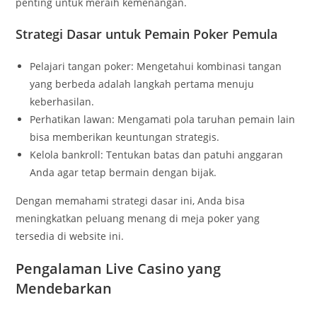
penting untuk meraih kemenangan.
Strategi Dasar untuk Pemain Poker Pemula
Pelajari tangan poker: Mengetahui kombinasi tangan
yang berbeda adalah langkah pertama menuju
keberhasilan.
Perhatikan lawan: Mengamati pola taruhan pemain lain
bisa memberikan keuntungan strategis.
Kelola bankroll: Tentukan batas dan patuhi anggaran
Anda agar tetap bermain dengan bijak.
Dengan memahami strategi dasar ini, Anda bisa
meningkatkan peluang menang di meja poker yang
tersedia di website ini.
Pengalaman Live Casino yang
Mendebarkan