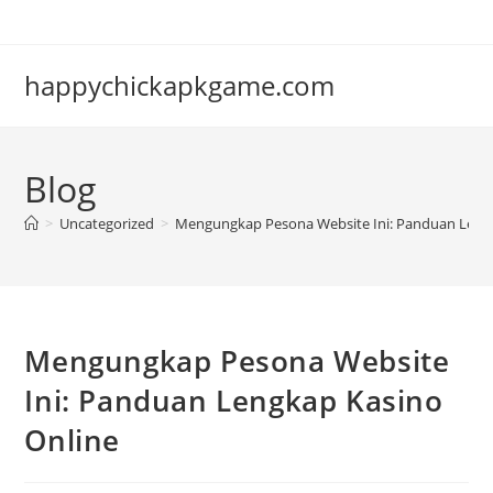
Skip
to
content
happychickapkgame.com
Blog
>
Uncategorized
>
Mengungkap Pesona Website Ini: Panduan Leng
Mengungkap Pesona Website
Ini: Panduan Lengkap Kasino
Online