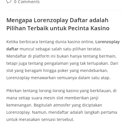
Post
0 Comments
comments:
Mengapa Lorenzoplay Daftar adalah
Pilihan Terbaik untuk Pecinta Kasino
Ketika berbicara tentang dunia kasino online,
Lorenzoplay
daftar
muncul sebagai salah satu pilihan teratas.
Mendaftar di platform ini bukan hanya tentang bermain,
tetapi juga tentang pengalaman yang tak terlupakan. Dari
slot yang beragam hingga poker yang mendebarkan,
Lorenzoplay menawarkan semuanya dalam satu atap.
Pikirkan tentang lorong-lorong kasino yang berkilauan, di
mana setiap suara mesin slot memberikan janji
kemenangan. Begitulah atmosfer yang diciptakan
Lorenzoplay. Namun, mendaftar adalah langkah pertama
untuk merasakan sensasi tersebut.