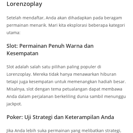
Lorenzoplay
Setelah mendaftar, Anda akan dihadapkan pada beragam
permainan menarik. Mari kita eksplorasi beberapa kategori
utama:
Slot: Permainan Penuh Warna dan
Kesempatan
Slot adalah salah satu pilihan paling populer di
Lorenzoplay. Mereka tidak hanya menawarkan hiburan
tetapi juga kesempatan untuk memenangkan hadiah besar.
Misalnya, slot dengan tema petualangan dapat membawa
Anda dalam perjalanan berkeliling dunia sambil menunggu
jackpot.
Poker: Uji Strategi dan Keterampilan Anda
Jika Anda lebih suka permainan yang melibatkan strategi,