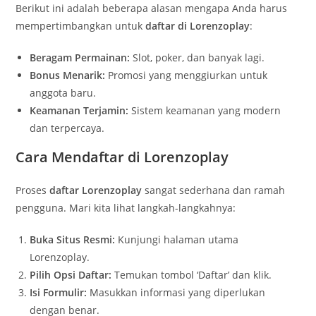
Berikut ini adalah beberapa alasan mengapa Anda harus
mempertimbangkan untuk
daftar di Lorenzoplay
:
Beragam Permainan:
Slot, poker, dan banyak lagi.
Bonus Menarik:
Promosi yang menggiurkan untuk
anggota baru.
Keamanan Terjamin:
Sistem keamanan yang modern
dan terpercaya.
Cara Mendaftar di Lorenzoplay
Proses
daftar Lorenzoplay
sangat sederhana dan ramah
pengguna. Mari kita lihat langkah-langkahnya:
Buka Situs Resmi:
Kunjungi halaman utama
Lorenzoplay.
Pilih Opsi Daftar:
Temukan tombol ‘Daftar’ dan klik.
Isi Formulir:
Masukkan informasi yang diperlukan
dengan benar.