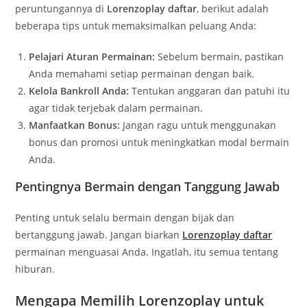
peruntungannya di
Lorenzoplay daftar
, berikut adalah
beberapa tips untuk memaksimalkan peluang Anda:
Pelajari Aturan Permainan:
Sebelum bermain, pastikan
Anda memahami setiap permainan dengan baik.
Kelola Bankroll Anda:
Tentukan anggaran dan patuhi itu
agar tidak terjebak dalam permainan.
Manfaatkan Bonus:
Jangan ragu untuk menggunakan
bonus dan promosi untuk meningkatkan modal bermain
Anda.
Pentingnya Bermain dengan Tanggung Jawab
Penting untuk selalu bermain dengan bijak dan
bertanggung jawab. Jangan biarkan
Lorenzoplay daftar
permainan menguasai Anda. Ingatlah, itu semua tentang
hiburan.
Mengapa Memilih Lorenzoplay untuk