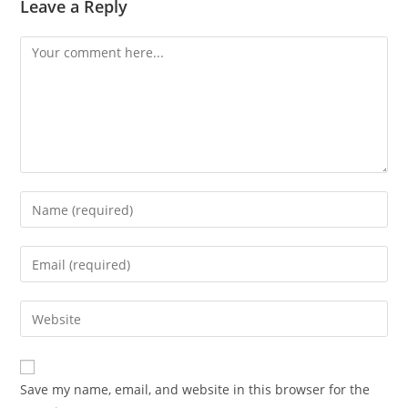
Leave a Reply
Comment
Enter
your
name
Enter
or
your
username
email
Enter
to
address
your
comment
to
website
comment
URL
Save my name, email, and website in this browser for the
(optional)