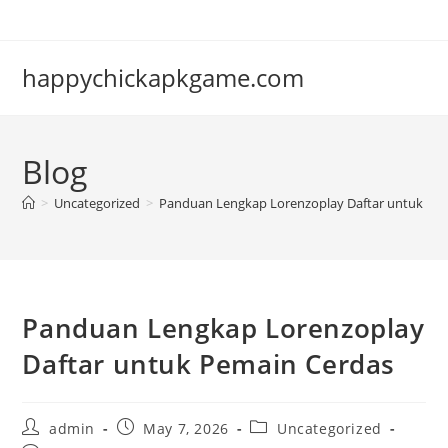
Skip
to
content
happychickapkgame.com
Blog
>
Uncategorized
>
Panduan Lengkap Lorenzoplay Daftar untuk Pe
Panduan Lengkap Lorenzoplay
Daftar untuk Pemain Cerdas
Post
Post
Post
admin
May 7, 2026
Uncategorized
author:
published:
category: