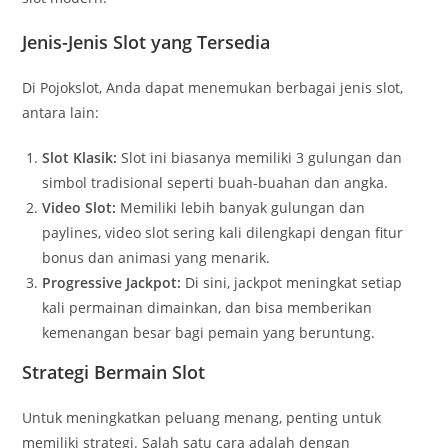
Jenis-Jenis Slot yang Tersedia
Di Pojokslot, Anda dapat menemukan berbagai jenis slot,
antara lain:
Slot Klasik:
Slot ini biasanya memiliki 3 gulungan dan
simbol tradisional seperti buah-buahan dan angka.
Video Slot:
Memiliki lebih banyak gulungan dan
paylines, video slot sering kali dilengkapi dengan fitur
bonus dan animasi yang menarik.
Progressive Jackpot:
Di sini, jackpot meningkat setiap
kali permainan dimainkan, dan bisa memberikan
kemenangan besar bagi pemain yang beruntung.
Strategi Bermain Slot
Untuk meningkatkan peluang menang, penting untuk
memiliki strategi. Salah satu cara adalah dengan