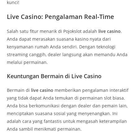
kunci!
Live Casino: Pengalaman Real-Time
Salah satu fitur menarik di Pojokslot adalah
live casino
.
Anda dapat merasakan suasana kasino nyata dari
kenyamanan rumah Anda sendiri. Dengan teknologi
streaming canggih, dealer langsung akan memandu Anda
melalui permainan.
Keuntungan Bermain di Live Casino
Bermain di
live casino
memberikan pengalaman interaktif
yang tidak dapat Anda temukan di permainan slot biasa.
Anda bisa berkomunikasi dengan dealer dan pemain lain,
menciptakan suasana sosial yang menyenangkan. Ini
adalah cara yang fantastis untuk mengasah keterampilan
Anda sambil menikmati permainan.