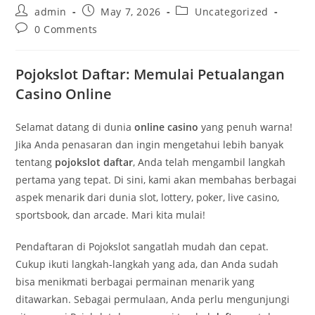
Post
Post
Post
admin
May 7, 2026
Uncategorized
author:
published:
category:
Post
0 Comments
comments:
Pojokslot Daftar: Memulai Petualangan
Casino Online
Selamat datang di dunia
online casino
yang penuh warna!
Jika Anda penasaran dan ingin mengetahui lebih banyak
tentang
pojokslot daftar
, Anda telah mengambil langkah
pertama yang tepat. Di sini, kami akan membahas berbagai
aspek menarik dari dunia slot, lottery, poker, live casino,
sportsbook, dan arcade. Mari kita mulai!
Pendaftaran di Pojokslot sangatlah mudah dan cepat.
Cukup ikuti langkah-langkah yang ada, dan Anda sudah
bisa menikmati berbagai permainan menarik yang
ditawarkan. Sebagai permulaan, Anda perlu mengunjungi