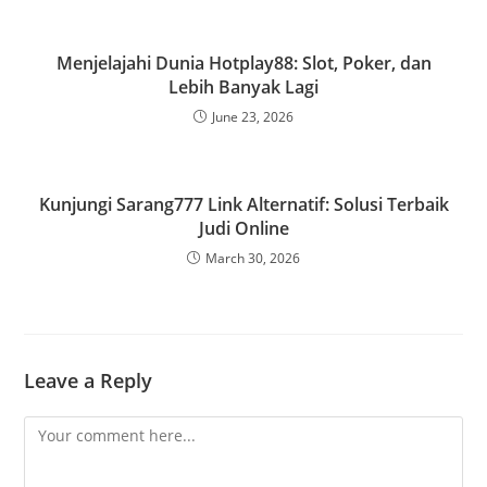
Menjelajahi Dunia Hotplay88: Slot, Poker, dan
Lebih Banyak Lagi
June 23, 2026
Kunjungi Sarang777 Link Alternatif: Solusi Terbaik
Judi Online
March 30, 2026
Leave a Reply
Comment