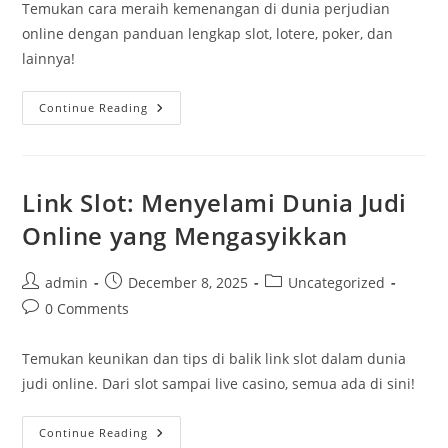
Temukan cara meraih kemenangan di dunia perjudian
online dengan panduan lengkap slot, lotere, poker, dan
lainnya!
Menangkan
Continue Reading
Datuk
Win:
Panduan
Lengkap
Untuk
Pemain
Link Slot: Menyelami Dunia Judi
Online
Online yang Mengasyikkan
Post
Post
Post
admin
December 8, 2025
Uncategorized
author:
published:
category:
Post
0 Comments
comments:
Temukan keunikan dan tips di balik link slot dalam dunia
judi online. Dari slot sampai live casino, semua ada di sini!
Link
Continue Reading
Slot: