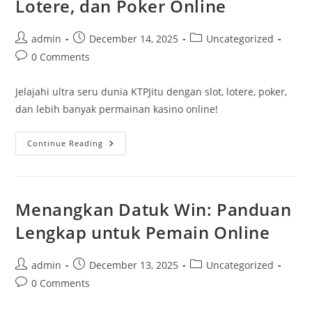
Lotere, dan Poker Online
Post
Post
Post
admin
December 14, 2025
Uncategorized
author:
published:
category:
Post
0 Comments
comments:
Jelajahi ultra seru dunia KTPJitu dengan slot, lotere, poker,
dan lebih banyak permainan kasino online!
Panduan
Continue Reading
Lengkap
KTPJitu:
Slot,
Lotere,
Dan
Poker
Menangkan Datuk Win: Panduan
Online
Lengkap untuk Pemain Online
Post
Post
Post
admin
December 13, 2025
Uncategorized
author:
published:
category:
Post
0 Comments
comments: