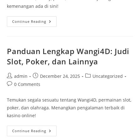
kemenangan ada di sini!
Menjelajahi
Continue Reading
GTATOGEL:
Dunia
Casino
Online
Dan
Permainannya
Panduan Lengkap Wangi4D: Judi
Slot, Poker, dan Lainnya
Post
Post
Post
admin
December 24, 2025
Uncategorized
author:
published:
category:
Post
0 Comments
comments:
Temukan segala sesuatu tentang Wangi4D, permainan slot,
poker, dan olahraga. Menangkan pengalaman terbaik di
kasino online!
Panduan
Continue Reading
Lengkap
Wangi4D: