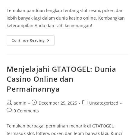
comments:
Temukan panduan lengkap tentang slot resmi, poker, dan
lebih banyak lagi dalam dunia kasino online. Kembangkan
keterampilan Anda dan raih kemenangan!
Menangkan
Continue Reading
Jackpot!
Panduan
Slot
Resmi
Untuk
Pemain
Menjelajahi GTATOGEL: Dunia
Cerdas
Casino Online dan
Permainannya
Post
Post
Post
admin
December 25, 2025
Uncategorized
author:
published:
category:
Post
0 Comments
comments:
Temukan berbagai permainan menarik di GTATOGEL,
termasuk slot, lottery, poker, dan lebih banyak lagi. Kunci