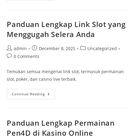
Menyelami
Dunia
Judi
Online
Yang
Panduan Lengkap Link Slot yang
Mengasyikkan
Menggugah Selera Anda
Post
Post
Post
admin
December 8, 2025
Uncategorized
author:
published:
category:
Post
0 Comments
comments:
Temukan semua mengenai link slot, termasuk permainan
slot, poker, dan casino live terbaik.
Panduan
Continue Reading
Lengkap
Link
Slot
Yang
Menggugah
Selera
Panduan Lengkap Permainan
Anda
Pen4D di Kasino Online