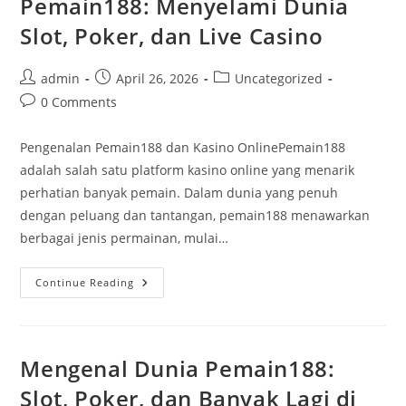
Pemain188: Menyelami Dunia
Online
Slot, Poker, dan Live Casino
Post
Post
Post
admin
April 26, 2026
Uncategorized
author:
published:
category:
Post
0 Comments
comments:
Pengenalan Pemain188 dan Kasino OnlinePemain188
adalah salah satu platform kasino online yang menarik
perhatian banyak pemain. Dalam dunia yang penuh
dengan peluang dan tantangan, pemain188 menawarkan
berbagai jenis permainan, mulai…
Pemain188:
Continue Reading
Menyelami
Dunia
Slot,
Poker,
Dan
Live
Mengenal Dunia Pemain188:
Casino
Slot, Poker, dan Banyak Lagi di