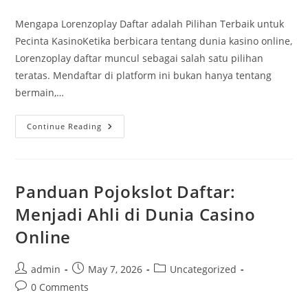
comments:
Mengapa Lorenzoplay Daftar adalah Pilihan Terbaik untuk
Pecinta KasinoKetika berbicara tentang dunia kasino online,
Lorenzoplay daftar muncul sebagai salah satu pilihan
teratas. Mendaftar di platform ini bukan hanya tentang
bermain,…
Panduan
Continue Reading
Lengkap
Lorenzoplay
Daftar
Untuk
Pemain
Cerdas
Panduan Pojokslot Daftar:
Menjadi Ahli di Dunia Casino
Online
Post
Post
Post
admin
May 7, 2026
Uncategorized
author:
published:
category:
Post
0 Comments
comments: