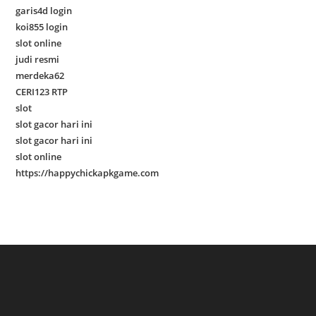
garis4d login
koi855 login
slot online
judi resmi
merdeka62
CERI123 RTP
slot
slot gacor hari ini
slot gacor hari ini
slot online
https://happychickapkgame.com