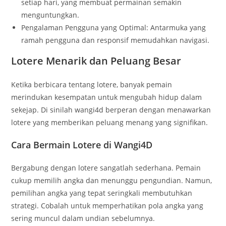
setiap hari, yang membuat permainan semakin
menguntungkan.
Pengalaman Pengguna yang Optimal: Antarmuka yang
ramah pengguna dan responsif memudahkan navigasi.
Lotere Menarik dan Peluang Besar
Ketika berbicara tentang lotere, banyak pemain
merindukan kesempatan untuk mengubah hidup dalam
sekejap. Di sinilah wangi4d berperan dengan menawarkan
lotere yang memberikan peluang menang yang signifikan.
Cara Bermain Lotere di Wangi4D
Bergabung dengan lotere sangatlah sederhana. Pemain
cukup memilih angka dan menunggu pengundian. Namun,
pemilihan angka yang tepat seringkali membutuhkan
strategi. Cobalah untuk memperhatikan pola angka yang
sering muncul dalam undian sebelumnya.