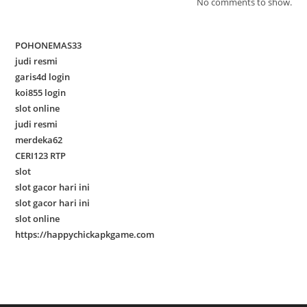
No comments to show.
POHONEMAS33
judi resmi
garis4d login
koi855 login
slot online
judi resmi
merdeka62
CERI123 RTP
slot
slot gacor hari ini
slot gacor hari ini
slot online
https://happychickapkgame.com