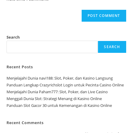
Search
SEARCH
Recent Posts
Menjelajahi Dunia navi188: Slot, Poker, dan Kasino Langsung
Panduan Lengkap Crazyrichslot Login untuk Pecinta Casino Online
Menjelajahi Dunia Paham777: Slot, Poker, dan Live Casino
Menggali Dunia Slot: Strategi Menang di Kasino Online
Panduan Slot Gacor 30 untuk Kemenangan di Kasino Online
Recent Comments