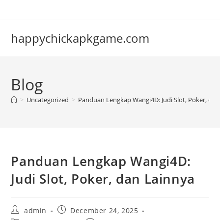
Skip
to
content
happychickapkgame.com
Blog
>
Uncategorized
>
Panduan Lengkap Wangi4D: Judi Slot, Poker, dan
Panduan Lengkap Wangi4D:
Judi Slot, Poker, dan Lainnya
Post
Post
admin
December 24, 2025
author:
published: