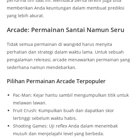
performa tim saat ini. Membaca berita terkini juga bisa
memberikan Anda keuntungan dalam membuat prediksi
yang lebih akurat.
Arcade: Permainan Santai Namun Seru
Tidak semua permainan di wangi4d harus menyita
perhatian dan strategi dalam waktu lama. Untuk sebuah
pengalaman rekreasi, arcade menawarkan permainan yang
sederhana namun mendebarkan.
Pilihan Permainan Arcade Terpopuler
Pac-Man: Kejar hantu sambil mengumpulkan titik untuk
melawan lawan.
Fruit Crush: Kumpulkan buah dan dapatkan skor
tertinggi sebelum waktu habis.
Shooting Games: Uji reflex Anda dalam menembak
musuh dan menjelajahi level yang berbeda.