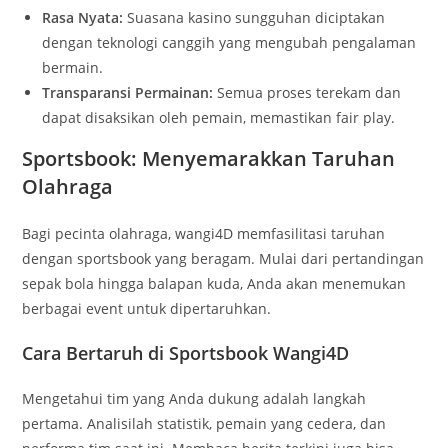
Rasa Nyata:
Suasana kasino sungguhan diciptakan
dengan teknologi canggih yang mengubah pengalaman
bermain.
Transparansi Permainan:
Semua proses terekam dan
dapat disaksikan oleh pemain, memastikan fair play.
Sportsbook: Menyemarakkan Taruhan
Olahraga
Bagi pecinta olahraga, wangi4D memfasilitasi taruhan
dengan sportsbook yang beragam. Mulai dari pertandingan
sepak bola hingga balapan kuda, Anda akan menemukan
berbagai event untuk dipertaruhkan.
Cara Bertaruh di Sportsbook Wangi4D
Mengetahui tim yang Anda dukung adalah langkah
pertama. Analisilah statistik, pemain yang cedera, dan