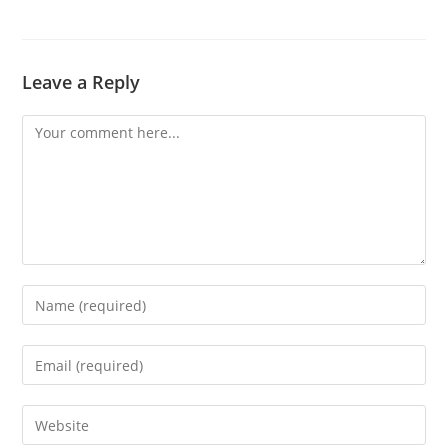
Leave a Reply
Comment
Enter
your
name
Enter
or
your
username
email
Enter
to
address
your
comment