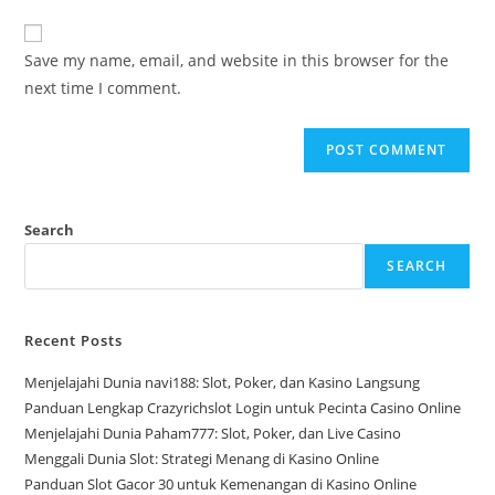
to
website
comment
URL
Save my name, email, and website in this browser for the
(optional)
next time I comment.
Search
SEARCH
Recent Posts
Menjelajahi Dunia navi188: Slot, Poker, dan Kasino Langsung
Panduan Lengkap Crazyrichslot Login untuk Pecinta Casino Online
Menjelajahi Dunia Paham777: Slot, Poker, dan Live Casino
Menggali Dunia Slot: Strategi Menang di Kasino Online
Panduan Slot Gacor 30 untuk Kemenangan di Kasino Online