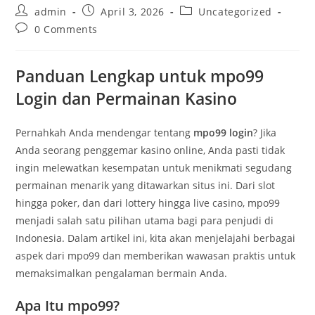
Post
Post
Post
admin
April 3, 2026
Uncategorized
author:
published:
category:
Post
0 Comments
comments:
Panduan Lengkap untuk mpo99
Login dan Permainan Kasino
Pernahkah Anda mendengar tentang
mpo99 login
? Jika
Anda seorang penggemar kasino online, Anda pasti tidak
ingin melewatkan kesempatan untuk menikmati segudang
permainan menarik yang ditawarkan situs ini. Dari slot
hingga poker, dan dari lottery hingga live casino, mpo99
menjadi salah satu pilihan utama bagi para penjudi di
Indonesia. Dalam artikel ini, kita akan menjelajahi berbagai
aspek dari mpo99 dan memberikan wawasan praktis untuk
memaksimalkan pengalaman bermain Anda.
Apa Itu mpo99?