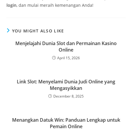
login
, dan mulai meraih kemenangan Anda!
YOU MIGHT ALSO LIKE
Menjelajahi Dunia Slot dan Permainan Kasino
Online
April 15, 2026
Link Slot: Menyelami Dunia Judi Online yang
Mengasyikkan
December 8, 2025
Menangkan Datuk Win: Panduan Lengkap untuk
Pemain Online