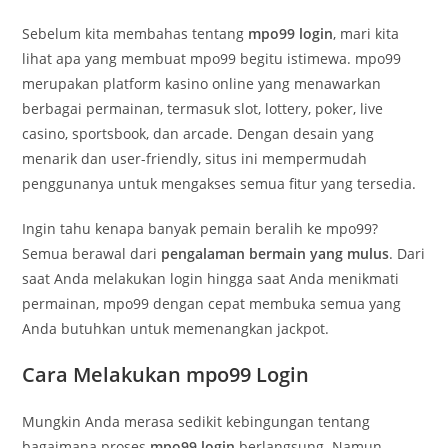
Sebelum kita membahas tentang
mpo99 login
, mari kita
lihat apa yang membuat mpo99 begitu istimewa. mpo99
merupakan platform kasino online yang menawarkan
berbagai permainan, termasuk slot, lottery, poker, live
casino, sportsbook, dan arcade. Dengan desain yang
menarik dan user-friendly, situs ini mempermudah
penggunanya untuk mengakses semua fitur yang tersedia.
Ingin tahu kenapa banyak pemain beralih ke mpo99?
Semua berawal dari
pengalaman bermain yang mulus
. Dari
saat Anda melakukan login hingga saat Anda menikmati
permainan, mpo99 dengan cepat membuka semua yang
Anda butuhkan untuk memenangkan jackpot.
Cara Melakukan mpo99 Login
Mungkin Anda merasa sedikit kebingungan tentang
bagaimana proses
mpo99 login
berlangsung. Namun,