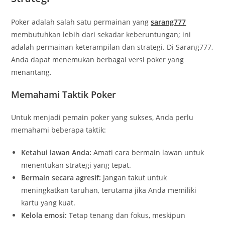
Poker adalah salah satu permainan yang
sarang777
membutuhkan lebih dari sekadar keberuntungan; ini
adalah permainan keterampilan dan strategi. Di Sarang777,
Anda dapat menemukan berbagai versi poker yang
menantang.
Memahami Taktik Poker
Untuk menjadi pemain poker yang sukses, Anda perlu
memahami beberapa taktik:
Ketahui lawan Anda:
Amati cara bermain lawan untuk
menentukan strategi yang tepat.
Bermain secara agresif:
Jangan takut untuk
meningkatkan taruhan, terutama jika Anda memiliki
kartu yang kuat.
Kelola emosi:
Tetap tenang dan fokus, meskipun