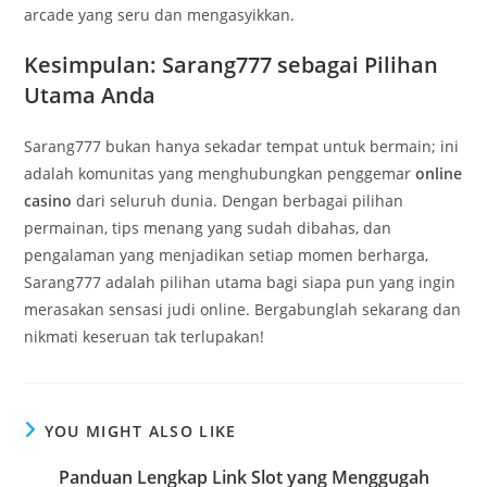
arcade yang seru dan mengasyikkan.
Kesimpulan: Sarang777 sebagai Pilihan
Utama Anda
Sarang777 bukan hanya sekadar tempat untuk bermain; ini
adalah komunitas yang menghubungkan penggemar
online
casino
dari seluruh dunia. Dengan berbagai pilihan
permainan, tips menang yang sudah dibahas, dan
pengalaman yang menjadikan setiap momen berharga,
Sarang777 adalah pilihan utama bagi siapa pun yang ingin
merasakan sensasi judi online. Bergabunglah sekarang dan
nikmati keseruan tak terlupakan!
YOU MIGHT ALSO LIKE
Panduan Lengkap Link Slot yang Menggugah