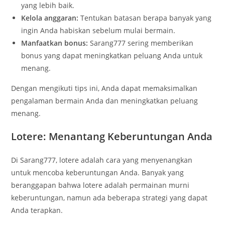
yang lebih baik.
Kelola anggaran:
Tentukan batasan berapa banyak yang
ingin Anda habiskan sebelum mulai bermain.
Manfaatkan bonus:
Sarang777 sering memberikan
bonus yang dapat meningkatkan peluang Anda untuk
menang.
Dengan mengikuti tips ini, Anda dapat memaksimalkan
pengalaman bermain Anda dan meningkatkan peluang
menang.
Lotere: Menantang Keberuntungan Anda
Di Sarang777, lotere adalah cara yang menyenangkan
untuk mencoba keberuntungan Anda. Banyak yang
beranggapan bahwa lotere adalah permainan murni
keberuntungan, namun ada beberapa strategi yang dapat
Anda terapkan.