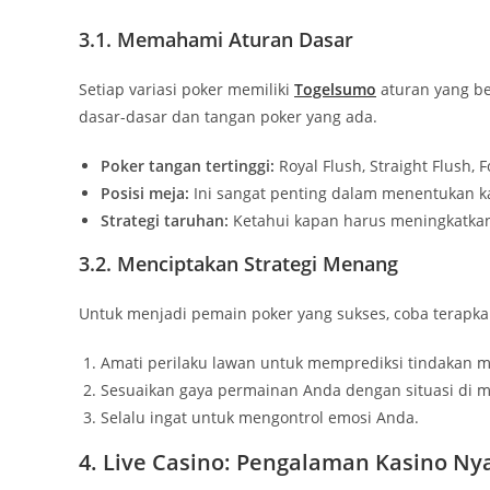
3.1. Memahami Aturan Dasar
Setiap variasi poker memiliki
Togelsumo
aturan yang b
dasar-dasar dan tangan poker yang ada.
Poker tangan tertinggi:
Royal Flush, Straight Flush, 
Posisi meja:
Ini sangat penting dalam menentukan k
Strategi taruhan:
Ketahui kapan harus meningkatkan
3.2. Menciptakan Strategi Menang
Untuk menjadi pemain poker yang sukses, coba terapkan
Amati perilaku lawan untuk memprediksi tindakan m
Sesuaikan gaya permainan Anda dengan situasi di m
Selalu ingat untuk mengontrol emosi Anda.
4. Live Casino: Pengalaman Kasino Ny