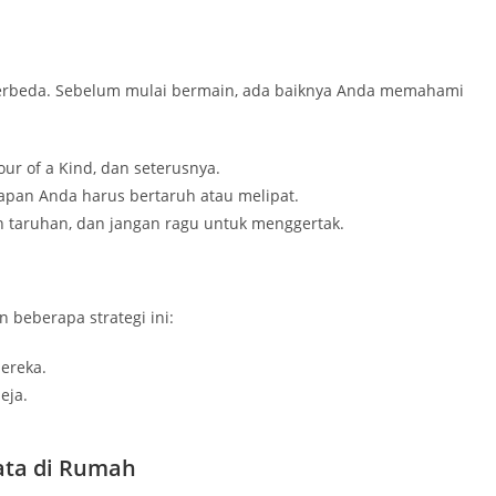
erbeda. Sebelum mulai bermain, ada baiknya Anda memahami
Four of a Kind, dan seterusnya.
apan Anda harus bertaruh atau melipat.
 taruhan, dan jangan ragu untuk menggertak.
 beberapa strategi ini:
ereka.
eja.
ata di Rumah