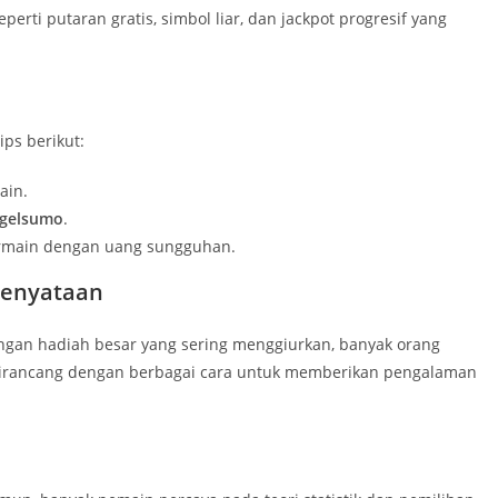
rti putaran gratis, simbol liar, dan jackpot progresif yang
ps berikut:
ain.
gelsumo
.
rmain dengan uang sungguhan.
Kenyataan
engan hadiah besar yang sering menggiurkan, banyak orang
y dirancang dengan berbagai cara untuk memberikan pengalaman