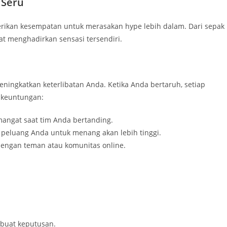
 Seru
kan kesempatan untuk merasakan hype lebih dalam. Dari sepak
at menghadirkan sensasi tersendiri.
ningkatkan keterlibatan Anda. Ketika Anda bertaruh, setiap
 keuntungan:
angat saat tim Anda bertanding.
, peluang Anda untuk menang akan lebih tinggi.
 dengan teman atau komunitas online.
buat keputusan.