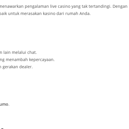
enawarkan pengalaman live casino yang tak tertandingi. Dengan
erbaik untuk merasakan kasino dari rumah Anda.
 lain melalui chat.
sung menambah kepercayaan.
 gerakan dealer.
sumo
.