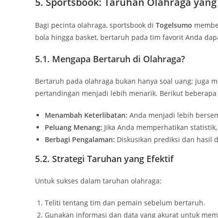
5. Sportsbook: Taruhan Olahraga yang
Bagi pecinta olahraga, sportsbook di
Togelsumo
memberi
bola hingga basket, bertaruh pada tim favorit Anda dap
5.1. Mengapa Bertaruh di Olahraga?
Bertaruh pada olahraga bukan hanya soal uang; juga me
pertandingan menjadi lebih menarik. Berikut beberapa
Menambah Keterlibatan:
Anda menjadi lebih bersem
Peluang Menang:
Jika Anda memperhatikan statistik
Berbagi Pengalaman:
Diskusikan prediksi dan hasil
5.2. Strategi Taruhan yang Efektif
Untuk sukses dalam taruhan olahraga:
Teliti tentang tim dan pemain sebelum bertaruh.
Gunakan informasi dan data yang akurat untuk mem