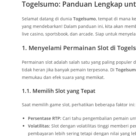
Togelsumo: Panduan Lengkap unt
Selamat datang di dunia
Togelsumo
, tempat di mana 
yang mendebarkan! Dalam panduan ini, kita akan membah
live casino, sportsbook, dan arcade. Siap untuk menyel
1. Menyelami Permainan Slot di Toge
Permainan slot adalah salah satu yang paling populer di
tidak heran jika banyak pemain terpesona. Di
Togelsum
memukau dan efek suara yang memikat.
1.1. Memilih Slot yang Tepat
Saat memilih game slot, perhatikan beberapa faktor ini:
Persentase RTP:
Cari tahu pengembalian pemain unt
Volatilitas:
Slot dengan volatilitas tinggi memberi 
pembayaran lebih sering tetapi dengan nilai yang leb